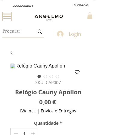
CLICK & CAR
CLICK & COLLECT
Login
SKU: CAP007
Relógio Cauny Apollon
Preço
0,00 €
IVA incl.
|
Envios e Entregas
Quantidade
*