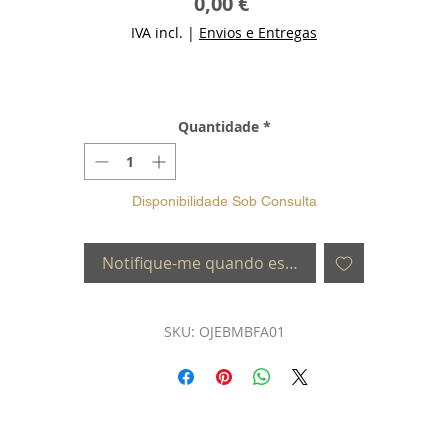
Preço
0,00 €
IVA incl.
|
Envios e Entregas
Quantidade
*
Disponibilidade Sob Consulta
Notifique-me quando estiver disponível
SKU: OJEBMBFA01