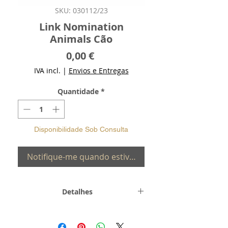
SKU: 030112/23
Link Nomination
Animals Cão
Preço
0,00 €
IVA incl.
|
Envios e Entregas
Quantidade
*
Disponibilidade Sob Consulta
Notifique-me quando estiver disponível
Detalhes
Metal-
Aço e Ouro 18K