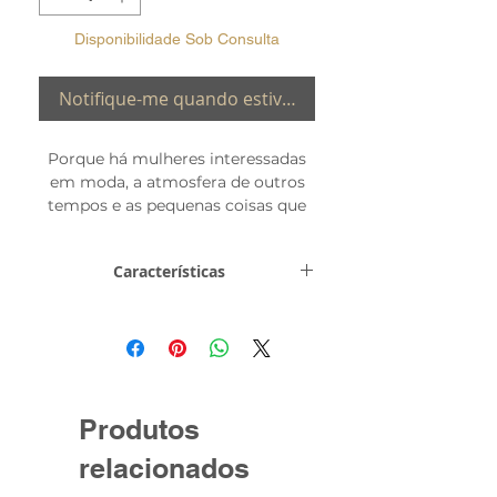
Disponibilidade Sob Consulta
Notifique-me quando estiver disponível
Porque há mulheres interessadas
em moda, a atmosfera de outros
tempos e as pequenas coisas que
fazem uma grande diferença. O
olhar destes modelos é virado para
Características
a mulher de hoje.
Mostrador
Analógico
Vidro
Vidro anti-reflexo
com cobertura em
safira
Produtos
relacionados
Movimento
Quartzo