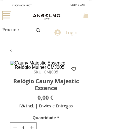
CLICK & CAR
CLICK & COLLECT
Login
SKU: CMJ005
Relógio Cauny Majestic
Essence
Preço
0,00 €
IVA incl.
|
Envios e Entregas
Quantidade
*