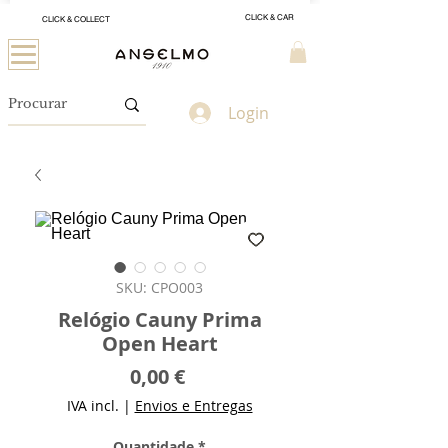
CLICK & CAR
CLICK & COLLECT
Login
SKU: CPO003
Relógio Cauny Prima
Open Heart
Preço
0,00 €
IVA incl.
|
Envios e Entregas
Quantidade
*