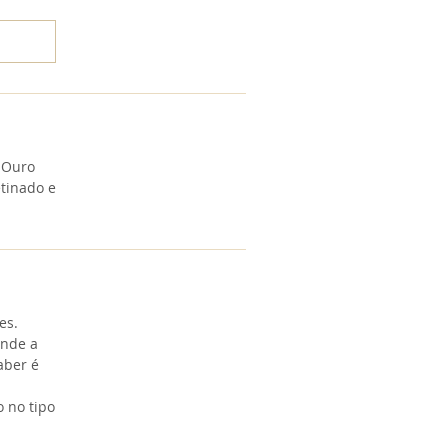
 Ouro
tinado e
es.
onde a
aber é
o no tipo