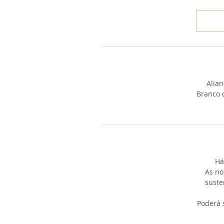
Alia
Branco 
Há
​As n
suste
​Poderá 