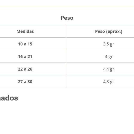
Peso
Medidas
Peso (aprox.)
10 a 15
3,5 gr
16 a 21
4 gr
22 a 26
4,4 gr
27 a 30
4,8 gr
nados