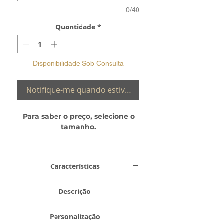
0/40
Quantidade
*
Disponibilidade Sob Consulta
Notifique-me quando estiver disponível
Para saber o preço, selecione o
tamanho.
Verifique a sua medida:
Guia de
Tamanhos
Características
Metal e
Ouro 9 Kilates
Descrição
Toque
(0,375)
Aliança ANSB– manufaturada nas
Personalização
nossas oficinas, em Ouro Amarelo de