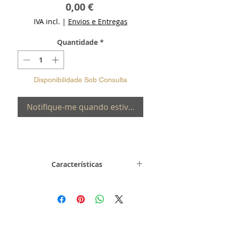
Preço
0,00 €
IVA incl.
|
Envios e Entregas
Quantidade
*
Disponibilidade Sob Consulta
Notifique-me quando estiver disponível
Características
Metal e
Prata de Lei 0,925
Toque
com Banho de
Ouro 24Kt