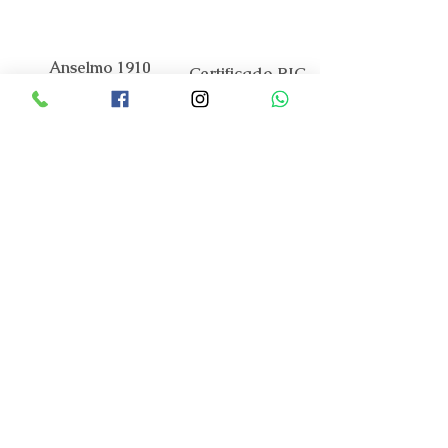
Anselmo 1910
Certificado RJC
A nossa Marca
O Mundo Anselmo 1910
Contactos
Apoio ao Cliente
Código de Praticas
FAQ
Encomendas e Pagamentos
Envios e Entregas
Trocas e Devoluções
Serviço Assistência Tecnica
Garantia Oficial
Cuidados a ter
Guia de tamanhos
Portal Costumer Care