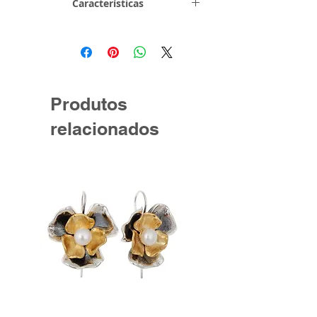
Características
Metal e
Prata de Lei
Toque
0,925
Pedras
Zircónias
Produtos
relacionados