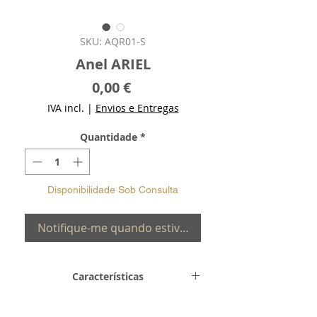
SKU: AQR01-S
Anel ARIEL
Preço
0,00 €
IVA incl.
|
Envios e Entregas
Quantidade
*
Disponibilidade Sob Consulta
Notifique-me quando estiver disponível
Características
Metal e
Prata de Lei