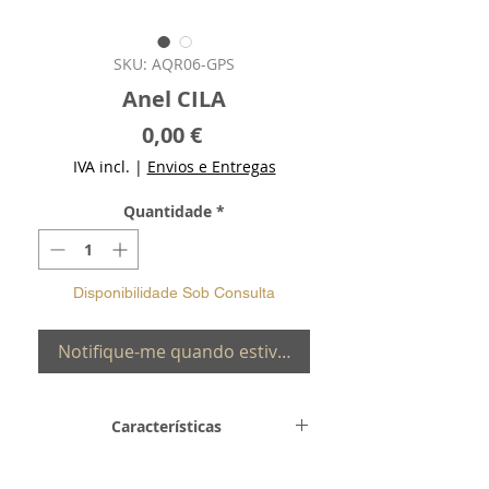
SKU: AQR06-GPS
Anel CILA
Preço
0,00 €
IVA incl.
|
Envios e Entregas
Quantidade
*
Disponibilidade Sob Consulta
Notifique-me quando estiver disponível
Características
Metal e
Prata de Lei 0,925