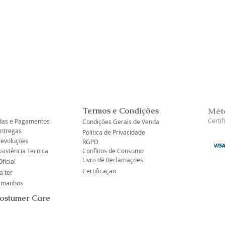
Visualização rápida
Termos e Condições
Mét
Certi
as e Pagamentos
Condições Gerais de Venda
Entregas
Politica de Privacidade
Devoluções
RGPD
ssistência Tecnica
Conflitos de Consumo
Livro de Reclamações
ficial
Certificação
a ter
tamanhos
Costumer Care