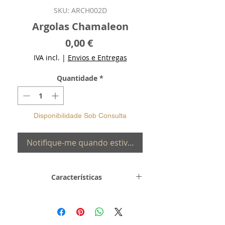
SKU: ARCH002D
Argolas Chamaleon
Preço
0,00 €
IVA incl.
|
Envios e Entregas
Quantidade
*
Disponibilidade Sob Consulta
Notifique-me quando estiver disponível
Características
Metal e
Prata de Lei 0,925 com
Toque
Banho de Ouro