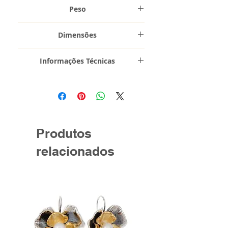
Prata de Lei 0,925 com Banho de
Peso
Ouro
2,2 gr
Dimensões
2cm x 2cm
Informações Técnicas
Banhado a Ouro 19.2 Kilates
Produtos
relacionados