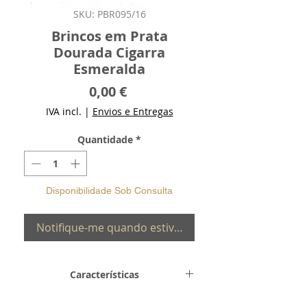
SKU: PBR095/16
Brincos em Prata
Dourada Cigarra
Esmeralda
Preço
0,00 €
IVA incl.
|
Envios e Entregas
Quantidade
*
Disponibilidade Sob Consulta
Notifique-me quando estiver disponível
Características
Metal e
Prata de Lei 0,925