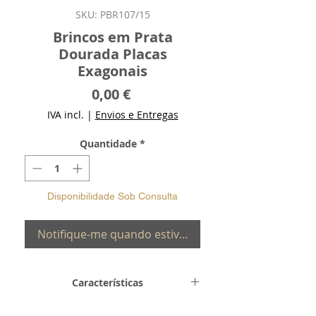
SKU: PBR107/15
Brincos em Prata
Dourada Placas
Exagonais
Preço
0,00 €
IVA incl.
|
Envios e Entregas
Quantidade
*
Disponibilidade Sob Consulta
Notifique-me quando estiver disponível
Características
Metal e
Prata de Lei 0,925