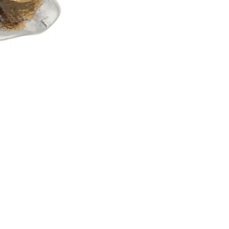
Brincos Prata Dourada Tul
Esgotado