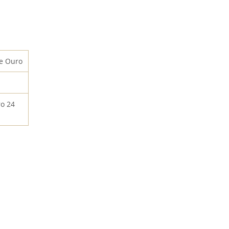
de Ouro
o 24