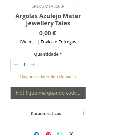
SKU: 2MTA300.R
Argolas Azulejo Mater
Jewellery Tales
Preço
0,00 €
IVA incl.
|
Envios e Entregas
Quantidade
*
Disponibilidade Sob Consulta
Notifique-me quando estiver disponível
Características
Metal e
Prata de Lei
Toque
0,925