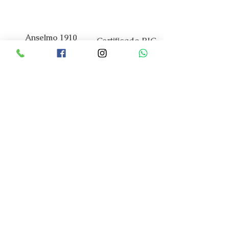
Anselmo 1910
Certificado RJC
A nossa Marca
O Mundo Anselmo 1910
Contactos
Apoio ao Cliente
Código de Praticas
FAQ
Encomendas e Pagamentos
Envios e Entregas
Trocas e Devoluções
Serviço Assistência Tecnica
Garantia Oficial
Cuidados a ter
Guia de tamanhos
Portal Costumer Care