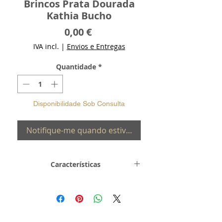
Brincos Prata Dourada
Kathia Bucho
Preço
0,00 €
IVA incl.
|
Envios e Entregas
Quantidade
*
Disponibilidade Sob Consulta
Notifique-me quando estiver disponível
Características
Metal e
Prata de Lei 0,925
Toque
com Banho de
Ouro