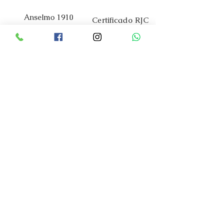
Anselmo 1910
Certificado RJC
A nossa Marca
O Mundo Anselmo 1910
Contactos
Apoio ao Cliente
Código de Praticas
FAQ
Encomendas e Pagamentos
Envios e Entregas
Trocas e Devoluções
Serviço Assistência Tecnica
Garantia Oficial
Cuidados a ter
Guia de tamanhos
Portal Costumer Care
Termos e Condições