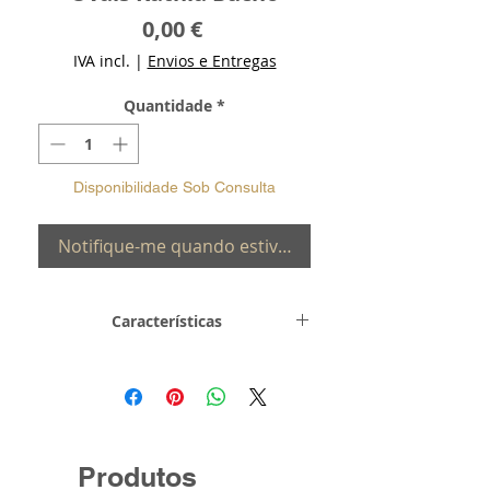
Preço
0,00 €
IVA incl.
|
Envios e Entregas
Quantidade
*
Disponibilidade Sob Consulta
Notifique-me quando estiver disponível
Características
Metal e
Prata de Lei 0,925
Toque
com Banho de
Ouro
Peso
Produtos