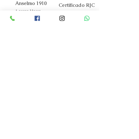
Anselmo 1910
Certificado RJC
A nossa Marca
O Mundo Anselmo 1910
Contactos
Apoio ao Cliente
Código de Praticas
FAQ
Encomendas e Pagamentos
Envios e Entregas
Trocas e Devoluções
Serviço Assistência Tecnica
Garantia Oficial
Cuidados a ter
Guia de tamanhos
Portal Costumer Care
Termos e Condições
Condições Gerais de Venda