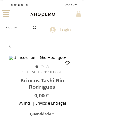
CLICK & CAR
CLICK & COLLECT
Login
SKU: MT.BR.0118.0061
Brincos Tashi Gio
Rodrigues
Preço
0,00 €
IVA incl.
|
Envios e Entregas
Quantidade
*