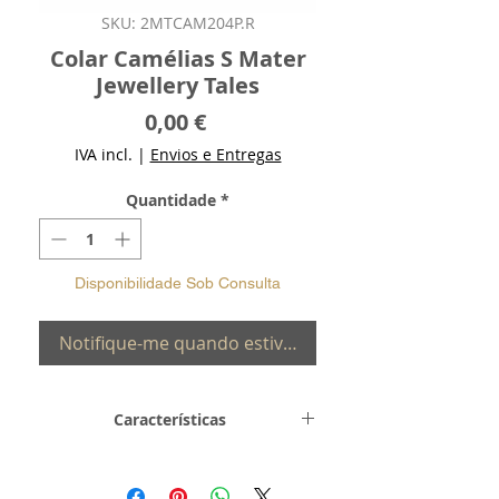
SKU: 2MTCAM204P.R
Colar Camélias S Mater
Jewellery Tales
Preço
0,00 €
IVA incl.
|
Envios e Entregas
Quantidade
*
Disponibilidade Sob Consulta
Notifique-me quando estiver disponível
Características
Metal e
Prata de Lei 0,925
Toque