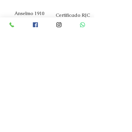
Anselmo 1910
Certificado RJC
A nossa Marca
O Mundo Anselmo 1910
Contactos
Apoio ao Cliente
Código de Praticas
FAQ
Encomendas e Pagamentos
Envios e Entregas
Trocas e Devoluções
Serviço Assistência Tecnica
Garantia Oficial
Cuidados a ter
Guia de tamanhos
Portal Costumer Care
Termos e Condições