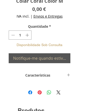
Colar Coral Color M
Preço
0,00 €
IVA incl.
|
Envios e Entregas
Quantidade
*
Disponibilidade Sob Consulta
Notifique-me quando estiver disponível
Características
Metal e
Prata de Lei 0,925
Toque
Peso
6.2 gr
Produtos