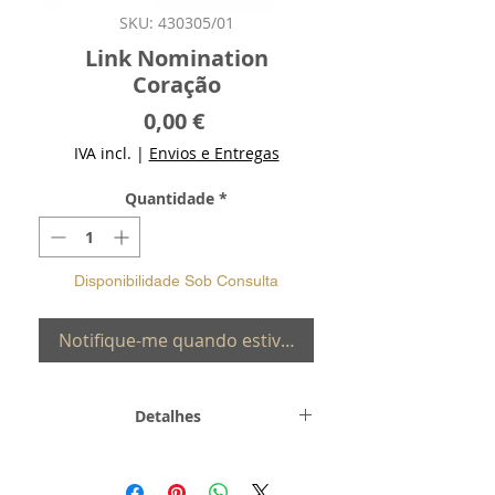
SKU: 430305/01
Link Nomination
Coração
Preço
0,00 €
IVA incl.
|
Envios e Entregas
Quantidade
*
Disponibilidade Sob Consulta
Notifique-me quando estiver disponível
Detalhes
Metal-
Aço e Ouro 9K
Pedras-
Zircónia