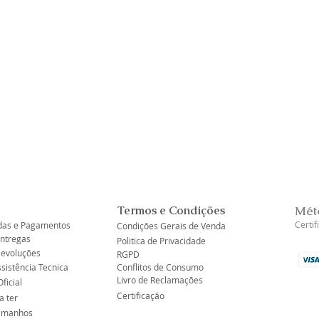
Visualização rápida
Termos e Condições
Mét
Certi
as e Pagamentos
Condições Gerais de Venda
Entregas
Politica de Privacidade
Devoluções
RGPD
ssistência Tecnica
Conflitos de Consumo
Livro de Reclamações
ficial
Certificação
a ter
tamanhos