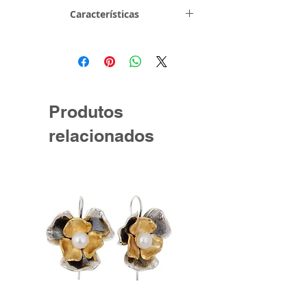
Características
Metal e
Metal Comum
Toque
Informações
Medidas - Ø 1,5
Técnicas
cm (aprox)
Produtos
relacionados