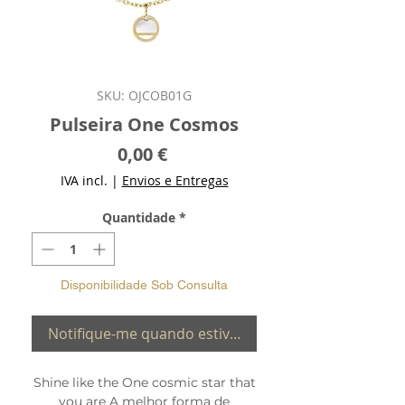
SKU: OJCOB01G
Pulseira One Cosmos
Preço
0,00 €
IVA incl.
|
Envios e Entregas
Quantidade
*
Disponibilidade Sob Consulta
Notifique-me quando estiver disponível
Shine like the One cosmic star that
you are A melhor forma de