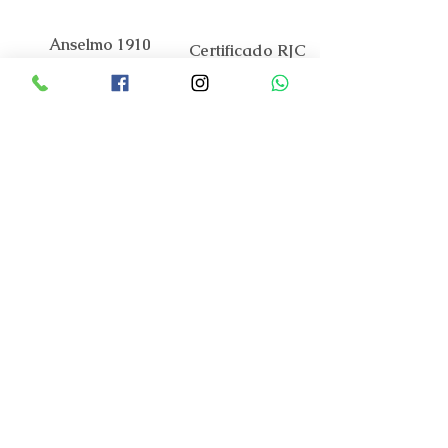
Anselmo 1910
Certificado RJC
A nossa Marca
O Mundo Anselmo 1910
Contactos
Apoio ao Cliente
Código de Praticas
FAQ
Encomendas e Pagamentos
Envios e Entregas
Trocas e Devoluções
Serviço Assistência Tecnica
Garantia Oficial
Cuidados a ter
Guia de tamanhos
Portal Costumer Care
Termos e Condições