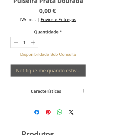
Pulseira Prata Dourada
Preço
0,00 €
IVA incl.
|
Envios e Entregas
Quantidade
*
Disponibilidade Sob Consulta
Notifique-me quando estiver disponível
Características
Metal e
Prata de Lei 0,925
Toque
com Banho de
Ouro
Peso
40.600 gr
Produtos