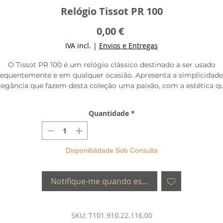
Relógio Tissot PR 100
Preço
0,00 €
IVA incl.
|
Envios e Entregas
O Tissot PR 100 é um relógio clássico destinado a ser usado
requentemente e em qualquer ocasião. Apresenta a simplicidade
legância que fazem desta coleção uma paixão, com a estética q
simboliza tanto luxo como qualidade e estilo clássico.
Quantidade
*
Disponibilidade Sob Consulta
Notifique-me quando estiver disponível
SKU: T101.910.22.116.00