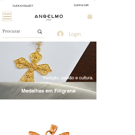
CLICK & CAR
CLICK & COLLECT
Login
Tradição, paixão e cultura.
Medalhas em Filigrana