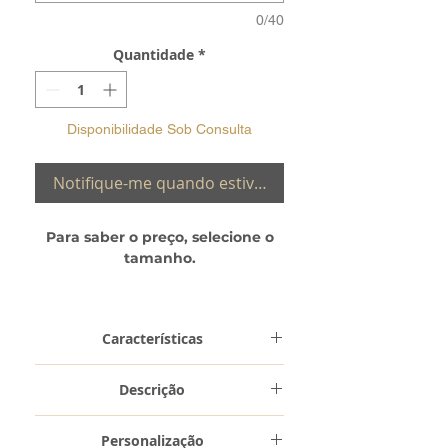
0/40
Quantidade
*
Disponibilidade Sob Consulta
Notifique-me quando estiver disponível
Para saber o preço, selecione o
tamanho.
Verifique a sua medida:
Guia de
Tamanhos
Características
Metal e
Ouro 9 Kilates
Descrição
Toque
(0,375)
Aliança ANS22 – manufaturada nas
Personalização
nossas oficinas, em Ouro Amarelo e