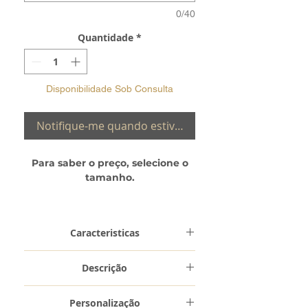
0/40
Quantidade
*
Disponibilidade Sob Consulta
Notifique-me quando estiver disponível
Para saber o preço, selecione o
tamanho.
Verifique a sua medida:
Guia de
Tamanhos
Caracteristicas
Metal e
Ouro 19,2 Kilates
Descrição
Toque
(0,800)
Aliança ANS7– manufaturada nas
Personalização
nossas oficinas, em Ouro Branco de