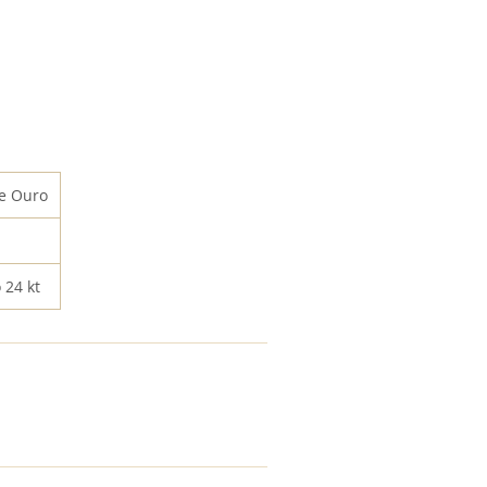
de Ouro
 24 kt