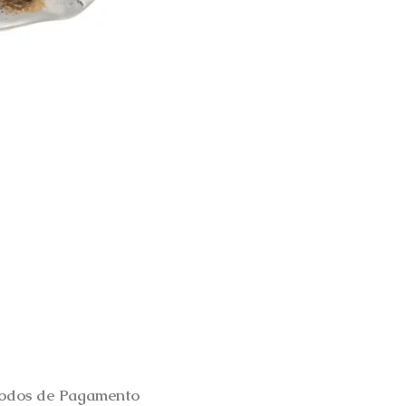
Brincos Prata Dourada Tul
Esgotado
odos de Pagamento