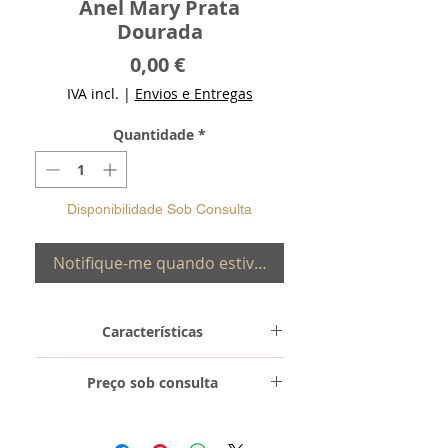
Anel Mary Prata
Dourada
Preço
0,00 €
IVA incl.
|
Envios e Entregas
Quantidade
*
Disponibilidade Sob Consulta
Notifique-me quando estiver disponível
Características
Metal e
Prata de Lei 0,925
Preço sob consulta
Toque
com Banho de
Ouro