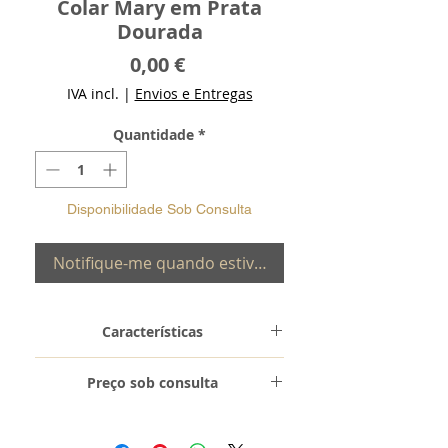
Colar Mary em Prata
Dourada
Preço
0,00 €
IVA incl.
|
Envios e Entregas
Quantidade
*
Disponibilidade Sob Consulta
Notifique-me quando estiver disponível
Características
Metal e
Prata de Lei 0,925
Preço sob consulta
Toque
com Banho de
Ouro