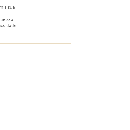
m a sua
que são
iosidade