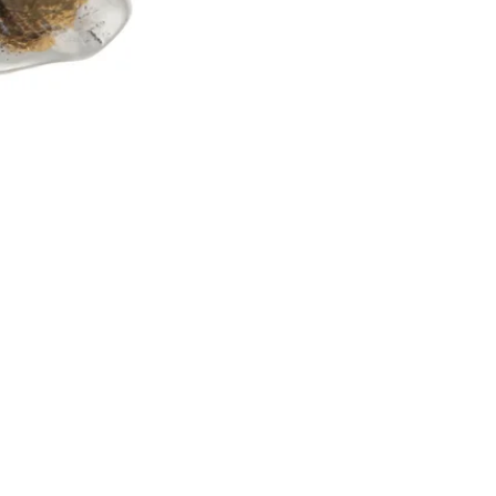
Brincos Prata Dourada Tul
Esgotado