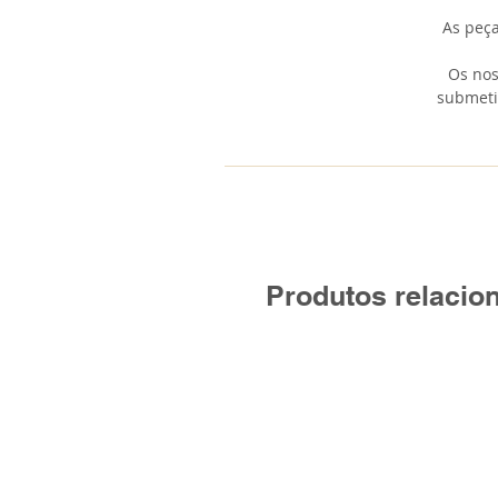
As peç
Os nos
submeti
Produtos relacio