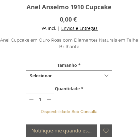
Anel Anselmo 1910 Cupcake
Preço
0,00 €
IVA incl.
|
Envios e Entregas
Anel Cupcake em Ouro Rosa com Diamantes Naturais em Talhe
Brilhante
Verifique a sua medida:
Guia de Tamanhos
Tamanho
*
Selecionar
Quantidade
*
Disponibilidade Sob Consulta
Notifique-me quando estiver disponível