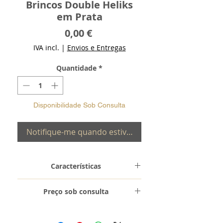
Brincos Double Heliks
em Prata
Preço
0,00 €
IVA incl.
|
Envios e Entregas
Quantidade
*
Disponibilidade Sob Consulta
Notifique-me quando estiver disponível
Características
Metal e
Prata de Lei
Preço sob consulta
Toque
0,925
Peso
8.2 gr