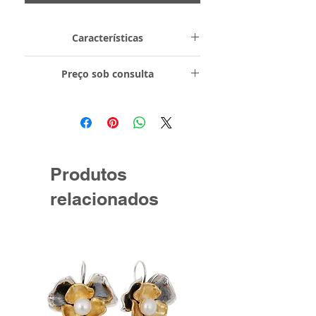
Características
Metal e
Prata de Lei
Preço sob consulta
Toque
0,925
Peso
27.9 gr
Produtos
relacionados