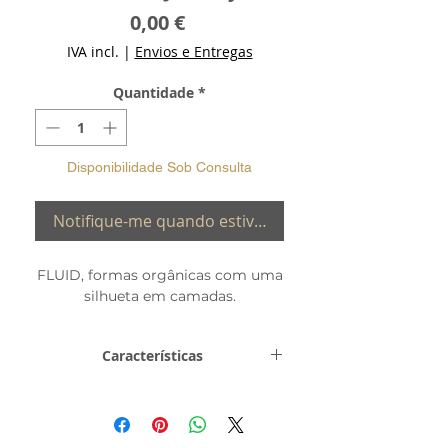
Preço
0,00 €
IVA incl.
|
Envios e Entregas
Quantidade
*
Disponibilidade Sob Consulta
Notifique-me quando estiver disponível
FLUID, formas orgânicas com uma
silhueta em camadas.
Características
Metal e Toque
Prata de Lei
0,925