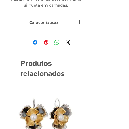
silhueta em camadas.
Características
Metal e Toque
Prata de Lei
0,925
Peso
Produtos
Informações
Acabamento -
relacionados
Técnicas
Polido