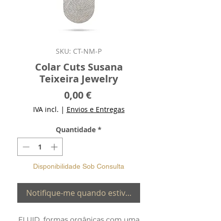
SKU: CT-NM-P
Colar Cuts Susana
Teixeira Jewelry
Preço
0,00 €
IVA incl.
|
Envios e Entregas
Quantidade
*
Disponibilidade Sob Consulta
Notifique-me quando estiver disponível
FLUID, formas orgânicas com uma