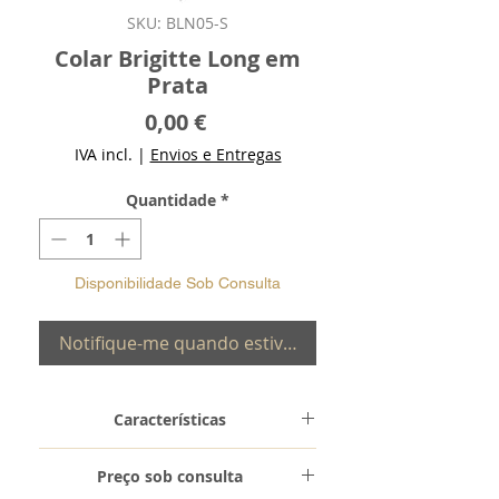
SKU: BLN05-S
Colar Brigitte Long em
Prata
Preço
0,00 €
IVA incl.
|
Envios e Entregas
Quantidade
*
Disponibilidade Sob Consulta
Notifique-me quando estiver disponível
Características
Metal e Toque
Prata de Lei
Preço sob consulta
0,925