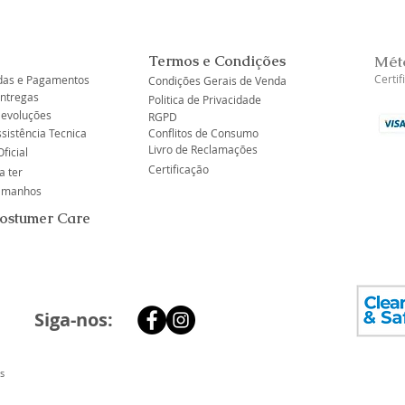
Termos e Condições
Mét
Certi
as e Pagamentos
Condições Gerais de Venda
Entregas
Politica de Privacidade
Devoluções
RGPD
ssistência Tecnica
Conflitos de Consumo
Livro de Reclamações
ficial
Certificação
a ter
tamanhos
Costumer Care
Siga-nos:
s