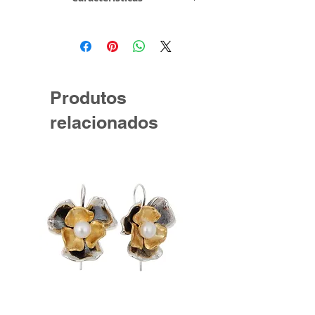
Metal e
Metal Comum
Toque
Informações
Medidas - Ø 1,5
Técnicas
cm (aprox)
Produtos
relacionados