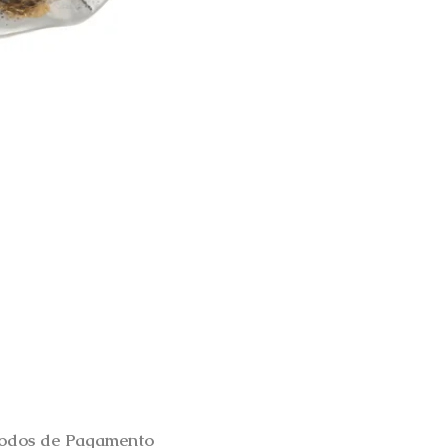
Brincos Prata Dourada Tul
Esgotado
odos de Pagamento