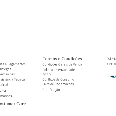
Termos e Condições
Mét
Certi
as e Pagamentos
Condições Gerais de Venda
Entregas
Politica de Privacidade
Devoluções
RGPD
ssistência Tecnica
Conflitos de Consumo
Livro de Reclamações
ficial
Certificação
a ter
tamanhos
Costumer Care