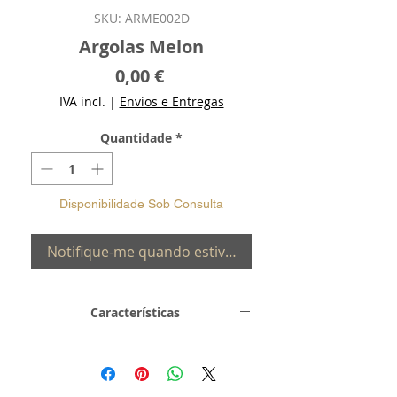
SKU: ARME002D
Argolas Melon
Preço
0,00 €
IVA incl.
|
Envios e Entregas
Quantidade
*
Disponibilidade Sob Consulta
Notifique-me quando estiver disponível
Características
Metal e
Prata de Lei 0,925 com
Toque
Banho de Ouro