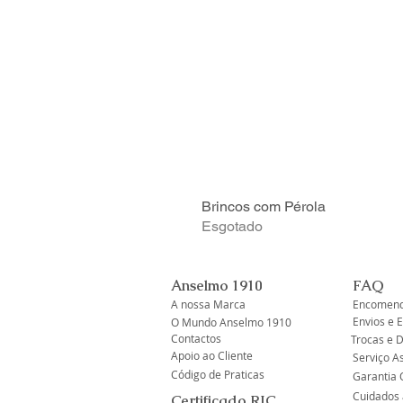
Brincos com Pérola
Esgotado
Anselmo 1910
FAQ
A nossa Marca
Encomend
Envios e 
O Mundo Anselmo 1910
Contactos
Trocas e 
Apoio ao Cliente
Serviço A
Código de Praticas
Garantia O
Cuidados 
Certificado RJC