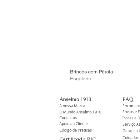
Brincos com Pérola
Esgotado
Anselmo 1910
FAQ
A nossa Marca
Encomend
Envios e 
O Mundo Anselmo 1910
Contactos
Trocas e 
Apoio ao Cliente
Serviço A
Código de Praticas
Garantia O
Cuidados 
Certificado RJC