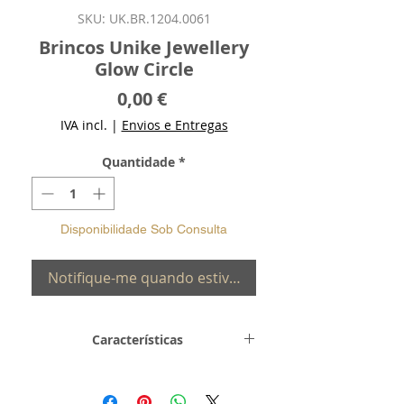
SKU: UK.BR.1204.0061
Brincos Unike Jewellery
Glow Circle
Preço
0,00 €
IVA incl.
|
Envios e Entregas
Quantidade
*
Disponibilidade Sob Consulta
Notifique-me quando estiver disponível
Características
Metal e
Prata de Lei 0,925
Toque