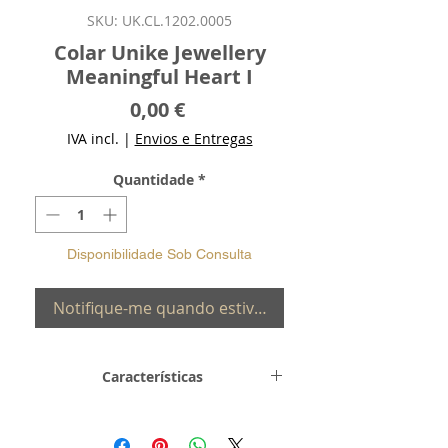
SKU: UK.CL.1202.0005
Colar Unike Jewellery
Meaningful Heart I
Preço
0,00 €
IVA incl.
|
Envios e Entregas
Quantidade
*
Disponibilidade Sob Consulta
Notifique-me quando estiver disponível
Características
Metal e
Prata de Lei 0,925
Toque